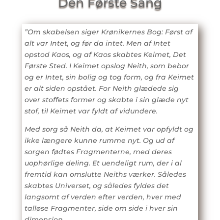
Den Første Sang
”Om skabelsen siger Krønikernes Bog: Først af
alt var Intet, og før da intet. Men af Intet
opstod Kaos, og af Kaos skabtes Keimet, Det
Første Sted. I Keimet opslog Neith, som bebor
og er Intet, sin bolig og tog form, og fra Keimet
er alt siden opstået. For Neith glædede sig
over stoffets former og skabte i sin glæde nyt
stof, til Keimet var fyldt af vidundere.
Med sorg så Neith da, at Keimet var opfyldt og
ikke længere kunne rumme nyt. Og ud af
sorgen fødtes Fragmenterne, med deres
uophørlige deling. Et uendeligt rum, der i al
fremtid kan omslutte Neiths værker. Således
skabtes Universet, og således fyldes det
langsomt af verden efter verden, hver med
talløse Fragmenter, side om side i hver sin
dimension.