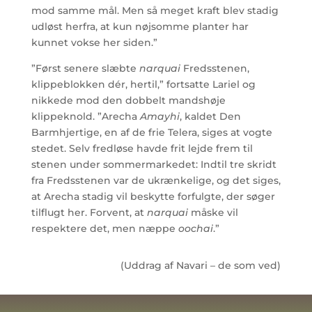
mod samme mål. Men så meget kraft blev stadig
udløst herfra, at kun nøjsomme planter har
kunnet vokse her siden.”
”Først senere slæbte
narquai
Fredsstenen,
klippeblokken dér, hertil,” fortsatte Lariel og
nikkede mod den dobbelt mandshøje
klippeknold. ”Arecha
Amayhi
, kaldet Den
Barmhjertige, en af de frie Telera, siges at vogte
stedet. Selv fredløse havde frit lejde frem til
stenen under sommermarkedet: Indtil tre skridt
fra Fredsstenen var de ukrænkelige, og det siges,
at Arecha stadig vil beskytte forfulgte, der søger
tilflugt her. Forvent, at
narquai
måske vil
respektere det, men næppe
oochai
.”
(Uddrag af Navari – de som ved)