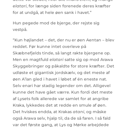
elatari
, for længe siden forenede deres kræfter
for at undgå, at hele øen sank i havet.”
Hun pegede mod de bjerge, der rejste sig
vestpå.
“Kun højlandet
–
det, der nu er øen Aentan
–
blev
reddet. Før kunne intet overleve på
Skæbnefjelds tinde, så langt rakte bjergene op.
Men en magtfuld
elatari
satte sig op mod Arawa
Skyggebringer og påkaldte for store kræfter. Det
udløste et gigantisk jordskælv, og det meste af
øen A’lan gled i havet i løbet af én eneste nat.
Selv enari har stadig legender om det. Alligevel
kunne det have gået værre. Kun fordi det meste
af Lysets folk allerede var samlet for at angribe
Kraka, lykkedes det at redde en smule af øen.
Det hviskes endda, at Krakas
atani
, og måske
også Arawa selv, hjalp til, da de så faren. I så fald
var det første gang, at Lys og Mørke arbejdede