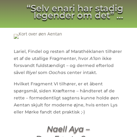
“Selv enari har stadig
legender om det” …
Lariel, Findel og resten af Marathéklanen tilhører
et af de utallige Fragmenter, hvor
A’lan
ikke
forsvandt fuldstændigt – og dermed efterlod
såvel
Riyel
som
Oocha
s center intakt.
Hvilket Fragment VI tilhører, er et åbent
spørgsmål, siden Kræfterne – håndteret af de
rette – formedentligt sagtens kunne holde øen
Aentan skjult for moderne øjne, hvis enten Lys
eller Mørke fandt det praktisk ;-)
Naell Aya
–