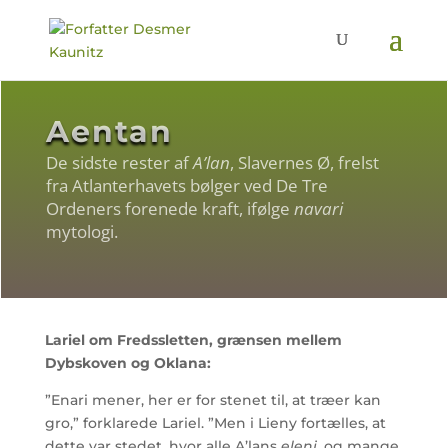
Aentan
De sidste rester af
A’lan
, Slavernes Ø, frelst
fra Atlanterhavets bølger ved De Tre
Ordeners forenede kraft, ifølge
navari
mytologi.
Lariel om Fredssletten, grænsen mellem
Dybskoven og Oklana:
”Enari mener, her er for stenet til, at træer kan
gro,” forklarede Lariel. ”Men i Lieny fortælles, at
dette var stedet, hvor alle A’lans
eleni
, og mange